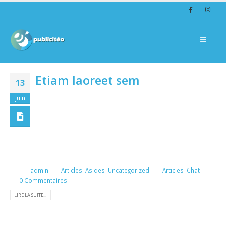
Etiam laoreet sem
13
Juin
Quisque elementum nibh at dolor pellentesque, a eleifend
libero pharetra. Mauris neque felis, volutpat nec
ullamcorper eget, sagittis vel enim. Nam sit amet ante
egestas, gravida tellus vitae, semper eros. Nullam mattis
mi at metus egestas, in porttitor lectus sodales. Lorem ipsum dolor
sit amet, consectetur adipisicing elit. Voluptate...
Par
admin
Articles
,
Asides
,
Uncategorized
Articles
,
Chat
0 Commentaires
LIRE LA SUITE...